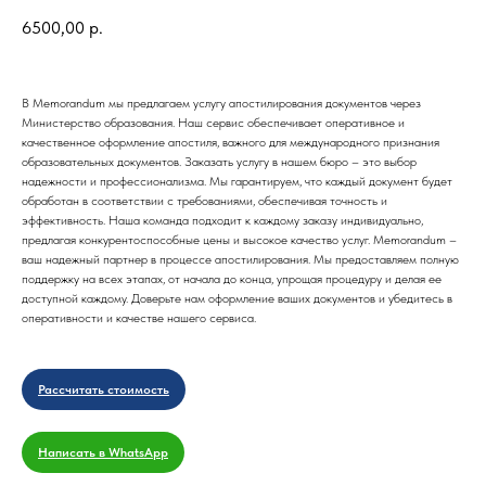
6500,00
р.
В Memorandum мы предлагаем услугу апостилирования документов через
Министерство образования. Наш сервис обеспечивает оперативное и
качественное оформление апостиля, важного для международного признания
образовательных документов. Заказать услугу в нашем бюро – это выбор
надежности и профессионализма. Мы гарантируем, что каждый документ будет
обработан в соответствии с требованиями, обеспечивая точность и
эффективность. Наша команда подходит к каждому заказу индивидуально,
предлагая конкурентоспособные цены и высокое качество услуг. Memorandum –
ваш надежный партнер в процессе апостилирования. Мы предоставляем полную
поддержку на всех этапах, от начала до конца, упрощая процедуру и делая ее
доступной каждому. Доверьте нам оформление ваших документов и убедитесь в
оперативности и качестве нашего сервиса.
Рассчитать стоимость
Написать в WhatsApp